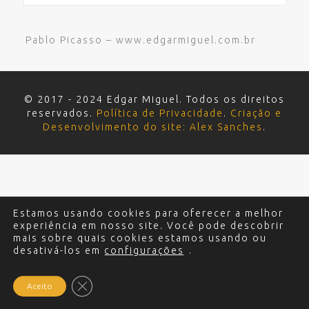
Pablo Picasso – www.edgarmiguel.com.br
© 2017 - 2024 Edgar Miguel. Todos os direitos
reservados.
Política de Privacidade
.
Criação e
Desenvolvimento do site: Alex Sanches
.
Estamos usando cookies para oferecer a melhor
experiência em nosso site. Você pode descobrir
mais sobre quais cookies estamos usando ou
desativá-los em
configurações
.
Close GDPR Cookie Banner
Aceito