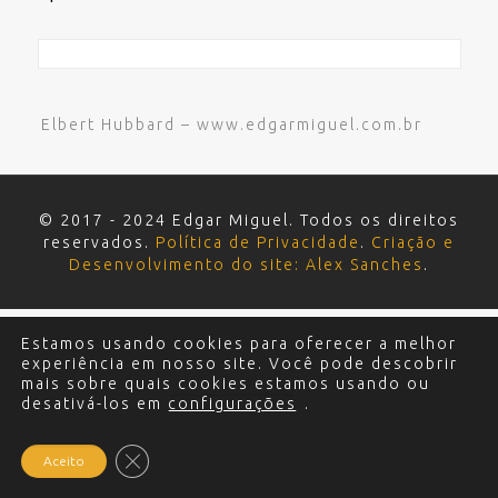
Elbert Hubbard – www.edgarmiguel.com.br
© 2017 - 2024 Edgar Miguel. Todos os direitos
reservados.
Política de Privacidade
.
Criação e
Desenvolvimento do site: Alex Sanches
.
Estamos usando cookies para oferecer a melhor
experiência em nosso site. Você pode descobrir
mais sobre quais cookies estamos usando ou
desativá-los em
configurações
.
Close GDPR Cookie Banner
Aceito