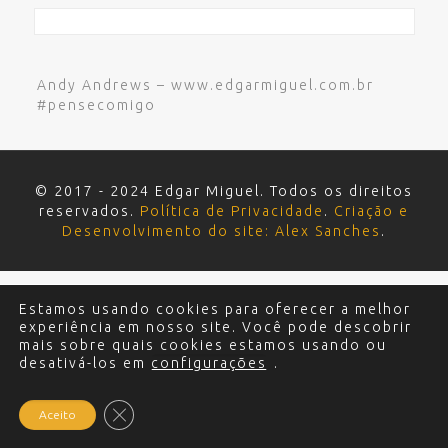
Andy Andrews – www.edgarmiguel.com.br
#pensecomigo
© 2017 - 2024 Edgar Miguel. Todos os direitos
reservados.
Política de Privacidade
.
Criação e
Desenvolvimento do site: Alex Sanches
.
Estamos usando cookies para oferecer a melhor
experiência em nosso site. Você pode descobrir
mais sobre quais cookies estamos usando ou
desativá-los em
configurações
.
Close GDPR Cookie Banner
Aceito