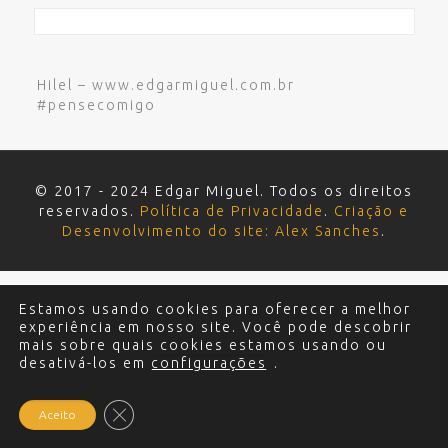
Hilel – www.edgarmiguel.com.br
#pensecomigo
© 2017 - 2024 Edgar Miguel. Todos os direitos
reservados.
Política de Privacidade
.
Criação e
Desenvolvimento do site: Alex Sanches
.
Estamos usando cookies para oferecer a melhor
experiência em nosso site. Você pode descobrir
mais sobre quais cookies estamos usando ou
desativá-los em
configurações
.
Close GDPR Cookie Banner
Aceito