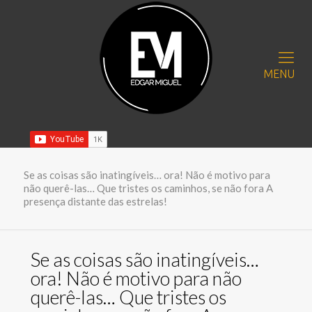
MENU
Se as coisas são inatingíveis… ora! Não é motivo para
não querê-las… Que tristes os caminhos, se não fora A
presença distante das estrelas!
Se as coisas são inatingíveis…
ora! Não é motivo para não
querê-las… Que tristes os