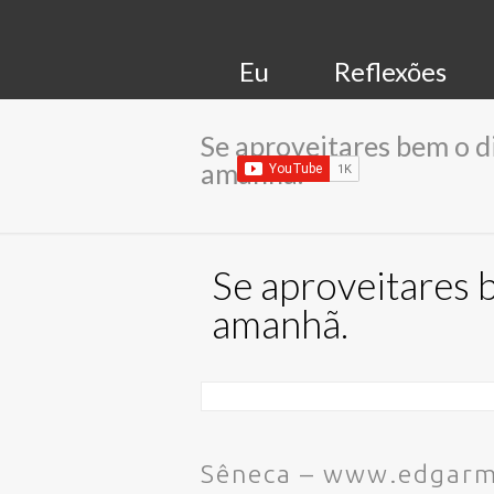
Eu
Reflexões
Se aproveitares bem o d
amanhã.
Se aproveitares 
amanhã.
Sêneca – www.edgarm