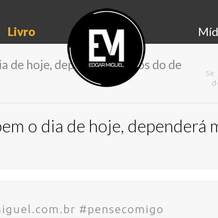
Livro
Míd
ia de hoje, dependerá menos do de
Se
d
bem o dia de hoje, dependerá
iguel.com.br #pensecomigo