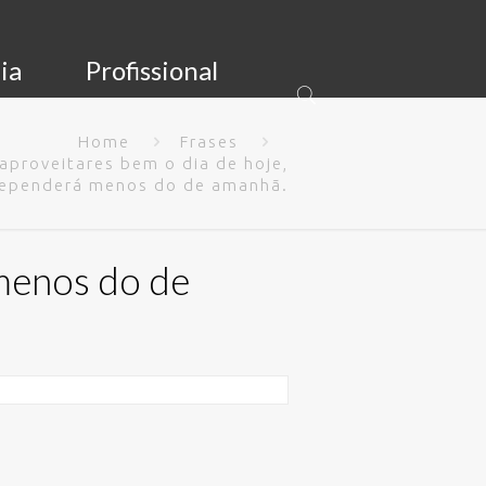
ia
Profissional
Home
Frases
 aproveitares bem o dia de hoje,
ependerá menos do de amanhã.
 menos do de