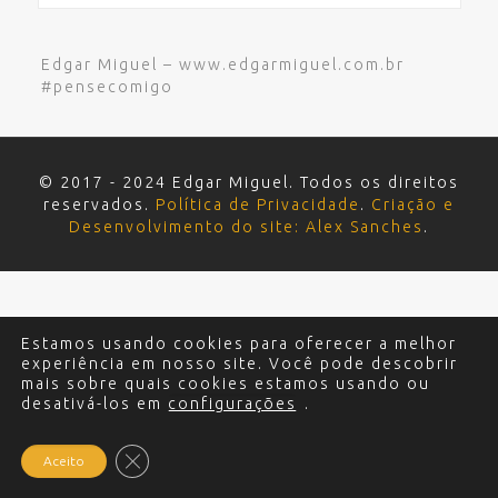
Edgar Miguel – www.edgarmiguel.com.br
#pensecomigo
© 2017 - 2024 Edgar Miguel. Todos os direitos
reservados.
Política de Privacidade
.
Criação e
Desenvolvimento do site: Alex Sanches
.
Estamos usando cookies para oferecer a melhor
experiência em nosso site. Você pode descobrir
mais sobre quais cookies estamos usando ou
desativá-los em
configurações
.
Close GDPR Cookie Banner
Aceito