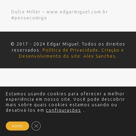
Dulce Miller – www.edgarmiguel.com.br
#pensecomigo
© 2017 - 2024 Edgar Miguel. Todos os direitos
reservados.
Política de Privacidade
.
Criação e
Desenvolvimento do site: Alex Sanches
.
Estamos usando cookies para oferecer a melhor
experiência em nosso site. Você pode descobrir
mais sobre quais cookies estamos usando ou
desativá-los em
configurações
.
Close GDPR Cookie Banner
Aceito