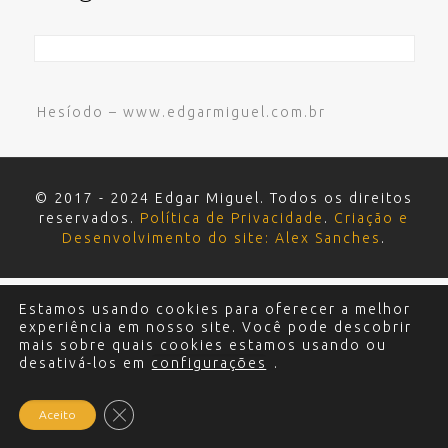
Hesíodo – www.edgarmiguel.com.br
© 2017 - 2024 Edgar Miguel. Todos os direitos
reservados.
Política de Privacidade
.
Criação e
Desenvolvimento do site: Alex Sanches
.
Estamos usando cookies para oferecer a melhor
experiência em nosso site. Você pode descobrir
mais sobre quais cookies estamos usando ou
desativá-los em
configurações
.
Close GDPR Cookie Banner
Aceito