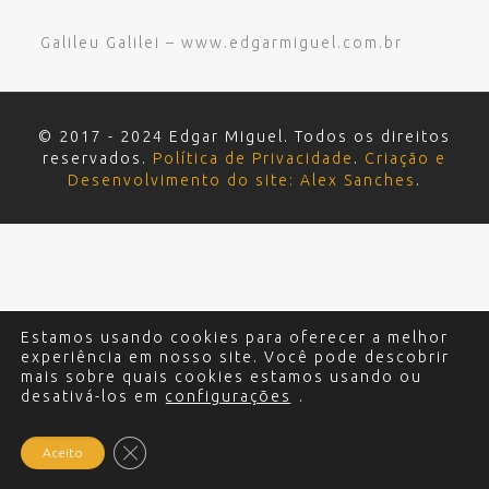
Galileu Galilei – www.edgarmiguel.com.br
© 2017 - 2024 Edgar Miguel. Todos os direitos
reservados.
Política de Privacidade
.
Criação e
Desenvolvimento do site: Alex Sanches
.
Estamos usando cookies para oferecer a melhor
experiência em nosso site. Você pode descobrir
mais sobre quais cookies estamos usando ou
desativá-los em
configurações
.
Close GDPR Cookie Banner
Aceito