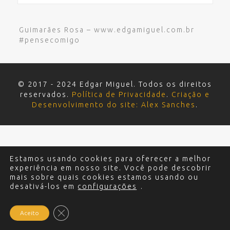
Guimarães Rosa – www.edgamiguel.com.br
#pensecomigo
© 2017 - 2024 Edgar Miguel. Todos os direitos
reservados.
Política de Privacidade
.
Criação e
Desenvolvimento do site: Alex Sanches
.
Estamos usando cookies para oferecer a melhor
experiência em nosso site. Você pode descobrir
mais sobre quais cookies estamos usando ou
desativá-los em
configurações
.
Close GDPR Cookie Banner
Aceito