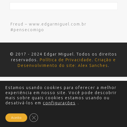
Freud – www.edgarmiguel.com.br
#pensecomigo
© 2017 - 2024 Edgar Miguel. Todos os direitos
reservados.
Política de Privacidade
.
Criação e
Desenvolvimento do site: Alex Sanches
.
Estamos usando cookies para oferecer a melhor
experiência em nosso site. Você pode descobrir
mais sobre quais cookies estamos usando ou
desativá-los em
configurações
.
Close GDPR Cookie Banner
Aceito