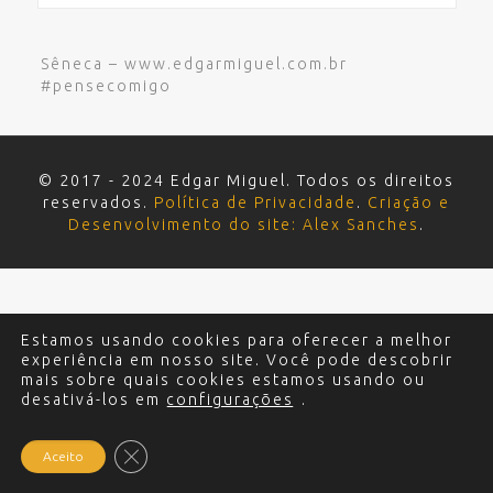
Sêneca – www.edgarmiguel.com.br
#pensecomigo
© 2017 - 2024 Edgar Miguel. Todos os direitos
reservados.
Política de Privacidade
.
Criação e
Desenvolvimento do site: Alex Sanches
.
Estamos usando cookies para oferecer a melhor
experiência em nosso site. Você pode descobrir
mais sobre quais cookies estamos usando ou
desativá-los em
configurações
.
Close GDPR Cookie Banner
Aceito