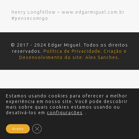
Henry Longfellow – www.edgarmiguel.com.br
#pensecomigo
© 2017 - 2024 Edgar Miguel. Todos os direitos
reservados.
Política de Privacidade
.
Criação e
Desenvolvimento do site: Alex Sanches
.
Estamos usando cookies para oferecer a melhor
experiência em nosso site. Você pode descobrir
mais sobre quais cookies estamos usando ou
desativá-los em
configurações
.
Close GDPR Cookie Banner
Aceito