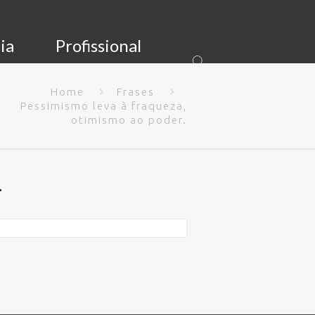
ia
Profissional
Home
Frases
Pessimismo leva à fraqueza,
otimismo ao poder.
.