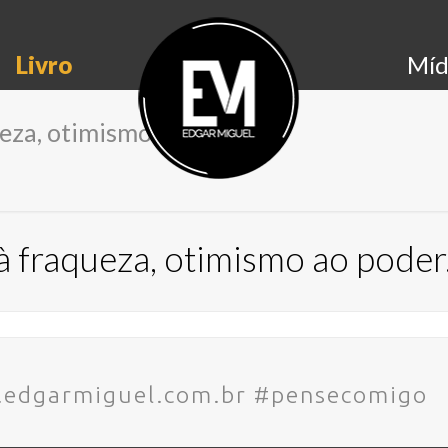
Livro
Míd
eza, otimismo ao poder.
à fraqueza, otimismo ao poder
.edgarmiguel.com.br #pensecomigo