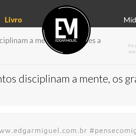
Livro
Míd
iplinam a mente, os grandes a
Pe
me
os disciplinam a mente, os gr
 www.edgarmiguel.com.br #pensecomi