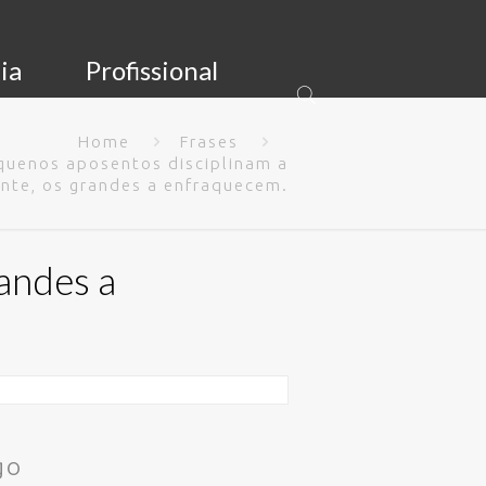
ia
Profissional
Home
Frases
quenos aposentos disciplinam a
nte, os grandes a enfraquecem.
andes a
go