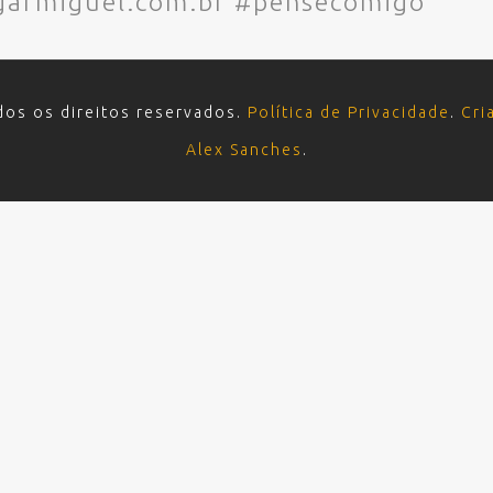
dgarmiguel.com.br #pensecomigo
dos os direitos reservados.
Política de Privacidade
.
Cri
Alex Sanches
.