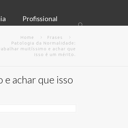
ia
Profissional
Home
Frases
Patologia da Normalidade:
rabalhar muitíssimo e achar que
isso é um mérito.
 e achar que isso