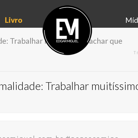
Livro
Míd
e: Trabalhar muitíssimo e achar que
T
malidade: Trabalhar muitíssimo