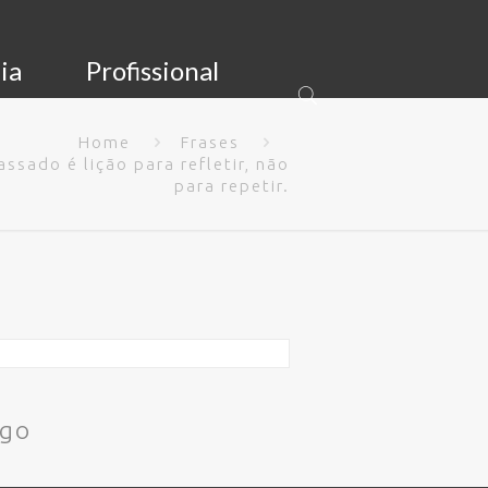
ia
Profissional
Home
Frases
assado é lição para refletir, não
para repetir.
igo