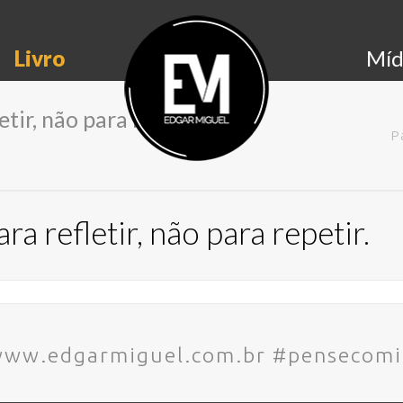
Livro
Míd
etir, não para repetir.
P
ra refletir, não para repetir.
 www.edgarmiguel.com.br #pensecom