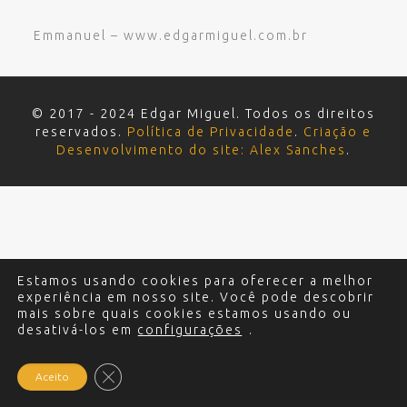
Emmanuel – www.edgarmiguel.com.br
© 2017 - 2024 Edgar Miguel. Todos os direitos
reservados.
Política de Privacidade
.
Criação e
Desenvolvimento do site: Alex Sanches
.
Estamos usando cookies para oferecer a melhor
experiência em nosso site. Você pode descobrir
mais sobre quais cookies estamos usando ou
desativá-los em
configurações
.
Close GDPR Cookie Banner
Aceito