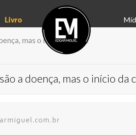
Livro
Míd
ença, mas o início da cura.
ão a doença, mas o início da c
armiguel.com.br