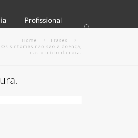
ia
Profissional
Home
Frases
Os sintomas não são a doença,
mas o início da cura.
ura.