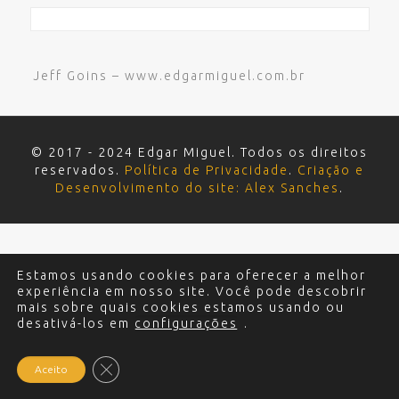
Jeff Goins – www.edgarmiguel.com.br
© 2017 - 2024 Edgar Miguel. Todos os direitos
reservados.
Política de Privacidade
.
Criação e
Desenvolvimento do site: Alex Sanches
.
Estamos usando cookies para oferecer a melhor
experiência em nosso site. Você pode descobrir
mais sobre quais cookies estamos usando ou
desativá-los em
configurações
.
Close GDPR Cookie Banner
Aceito