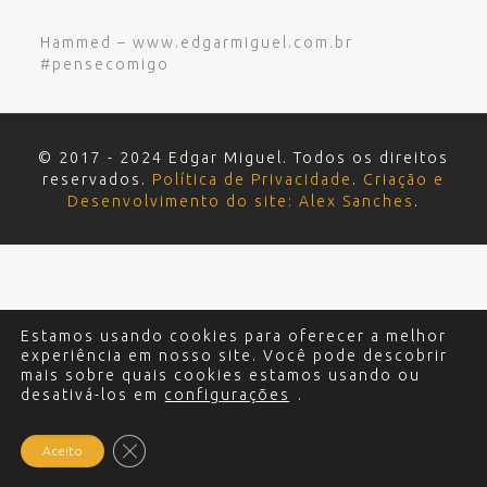
Hammed – www.edgarmiguel.com.br
#pensecomigo
© 2017 - 2024 Edgar Miguel. Todos os direitos
reservados.
Política de Privacidade
.
Criação e
Desenvolvimento do site: Alex Sanches
.
Estamos usando cookies para oferecer a melhor
experiência em nosso site. Você pode descobrir
mais sobre quais cookies estamos usando ou
desativá-los em
configurações
.
Close GDPR Cookie Banner
Aceito