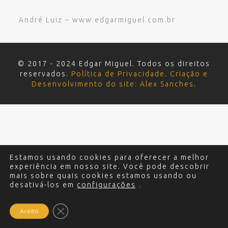
André Luiz – www.edgarmiguel.com.br
© 2017 - 2024 Edgar Miguel. Todos os direitos
reservados.
Política de Privacidade
.
Criação e
Desenvolvimento do site: Alex Sanches
.
Estamos usando cookies para oferecer a melhor
experiência em nosso site. Você pode descobrir
mais sobre quais cookies estamos usando ou
desativá-los em
configurações
.
Close GDPR Cookie Banner
Aceito