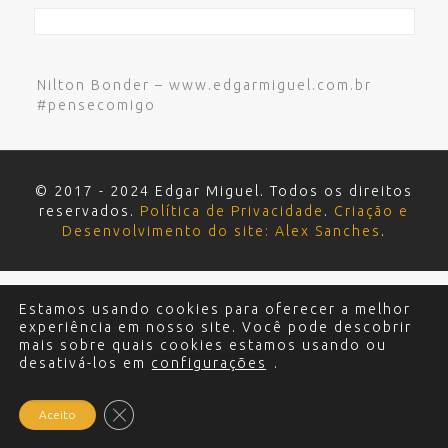
Nilton Bonder – www.edgarmiguel.com.br
#pensecomigo
© 2017 - 2024 Edgar Miguel. Todos os direitos
reservados.
Política de Privacidade
.
Criação e
Desenvolvimento do site: Alex Sanches
.
Estamos usando cookies para oferecer a melhor
experiência em nosso site. Você pode descobrir
mais sobre quais cookies estamos usando ou
desativá-los em
configurações
.
Close GDPR Cookie Banner
Aceito