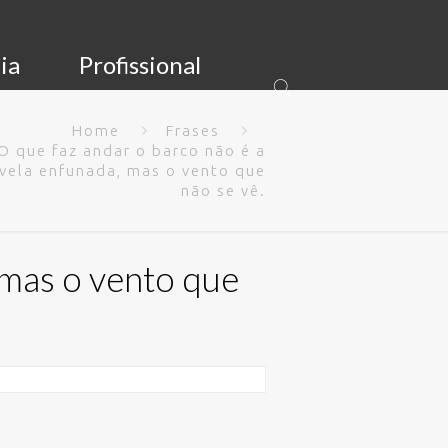
ia
Profissional
Home
Frases
O que faz andar o barco não é a
vela enfunada, mas o vento que
não se vê.
 mas o vento que