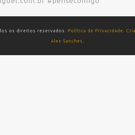
iguel.com.br #pensecomigo
dos os direitos reservados.
Política de Privacidade
.
Cri
Alex Sanches
.