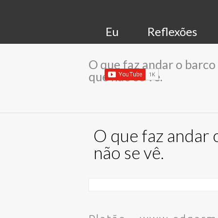
Eu
Reflexões
O que faz andar o barco
que não se vê.
O que faz andar 
não se vê.