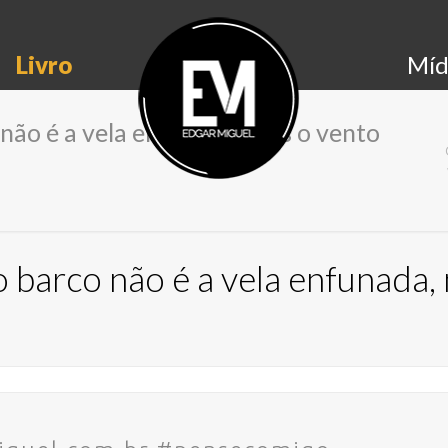
Livro
Míd
 não é a vela enfunada, mas o vento
o barco não é a vela enfunada,