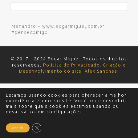
Menandro – www.edgarmiguel.com.br
#pensecomigo
© 2017 - 2024 Edgar Miguel. Todos os direitos
reservados.
Política de Privacidade
.
Criação e
Desenvolvimento do site: Alex Sanches
.
Estamos usando cookies para oferecer a melhor
experiência em nosso site. Você pode descobrir
mais sobre quais cookies estamos usando ou
desativá-los em
configurações
.
Close GDPR Cookie Banner
Aceito