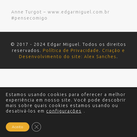
Anne Turgot – www.edgarmiguel.com.br
#pensecomigo
© 2017 - 2024 Edgar Miguel. Todos os direitos
reservados.
Política de Privacidade
.
Criação e
Desenvolvimento do site: Alex Sanches
.
Estamos usando cookies para oferecer a melhor
experiência em nosso site. Você pode descobrir
mais sobre quais cookies estamos usando ou
desativá-los em
configurações
.
Close GDPR Cookie Banner
Aceito