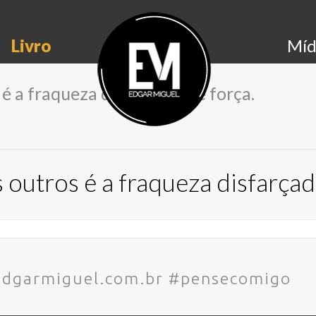
Livro
Míd
é a fraqueza disfarçada de força.
outros é a fraqueza disfarçad
.edgarmiguel.com.br #pensecomigo