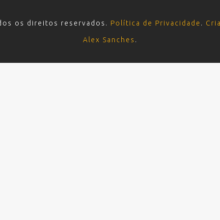
dos os direitos reservados.
Política de Privacidade
.
Cri
Alex Sanches
.