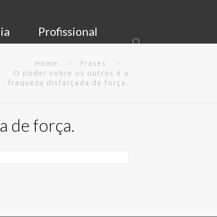
ia
Profissional
Home
Frases
O poder sobre os outros é a
fraqueza disfarçada de força.
a de força.