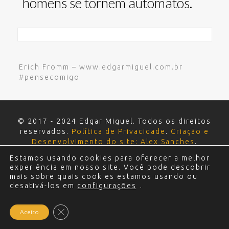
homens se tornem autômatos.
Erich Fromm – www.edgarmiguel.com.br
#pensecomigo
© 2017 - 2024 Edgar Miguel. Todos os direitos
reservados.
Política de Privacidade
.
Criação e
Desenvolvimento do site: Alex Sanches
.
Estamos usando cookies para oferecer a melhor
experiência em nosso site. Você pode descobrir
mais sobre quais cookies estamos usando ou
desativá-los em
configurações
.
Close GDPR Cookie Banner
Aceito