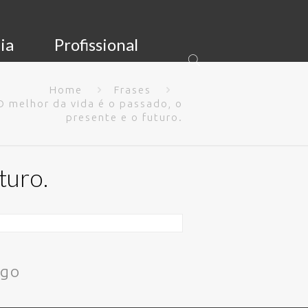
ia
Profissional
Home
Frases
O melhor da vida é o passado, o
presente e o futuro.
turo.
igo