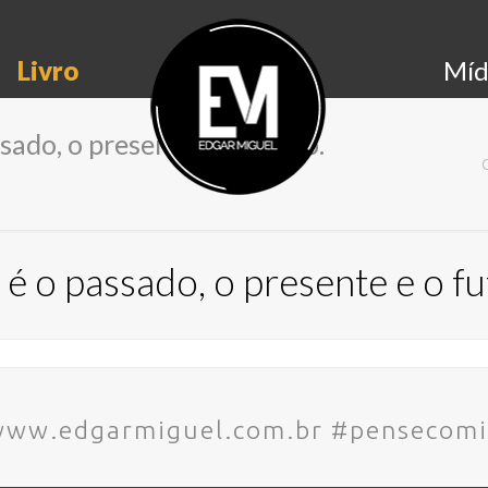
Livro
Míd
sado, o presente e o futuro.
é o passado, o presente e o fu
– www.edgarmiguel.com.br #pensecom