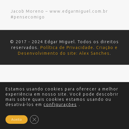
Jacob Moreno – www.edgarmiguel.com.br
#pensecomigo
© 2017 - 2024 Edgar Miguel. Todos os direitos
reservados.
Política de Privacidade
.
Criação e
Desenvolvimento do site: Alex Sanches
.
Estamos usando cookies para oferecer a melhor
experiência em nosso site. Você pode descobrir
mais sobre quais cookies estamos usando ou
desativá-los em
configurações
.
Close GDPR Cookie Banner
Aceito