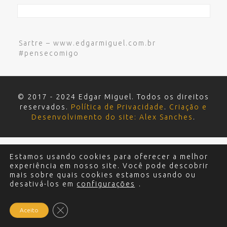
Sartre – www.edgarmiguel.com.br
#pensecomigo
© 2017 - 2024 Edgar Miguel. Todos os direitos
reservados.
Política de Privacidade
.
Criação e
Desenvolvimento do site: Alex Sanches
.
Estamos usando cookies para oferecer a melhor
experiência em nosso site. Você pode descobrir
mais sobre quais cookies estamos usando ou
desativá-los em
configurações
.
Close GDPR Cookie Banner
Aceito