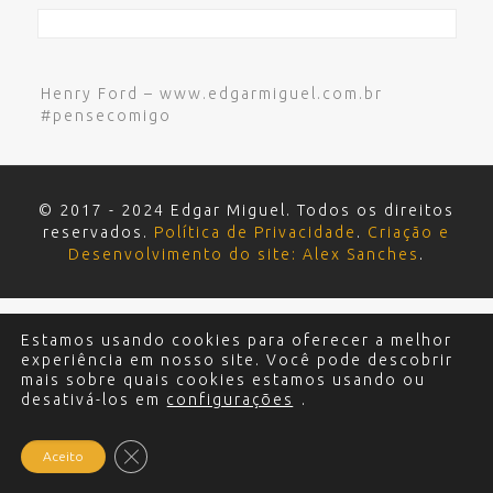
Henry Ford – www.edgarmiguel.com.br
#pensecomigo
© 2017 - 2024 Edgar Miguel. Todos os direitos
reservados.
Política de Privacidade
.
Criação e
Desenvolvimento do site: Alex Sanches
.
Estamos usando cookies para oferecer a melhor
experiência em nosso site. Você pode descobrir
mais sobre quais cookies estamos usando ou
desativá-los em
configurações
.
Close GDPR Cookie Banner
Aceito