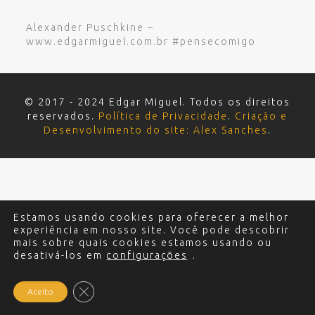
Alexander Puschkine –
www.edgarmiguel.com.br #pensecomigo
© 2017 - 2024 Edgar Miguel. Todos os direitos
reservados.
Política de Privacidade
.
Criação e
Desenvolvimento do site: Alex Sanches
.
Estamos usando cookies para oferecer a melhor
experiência em nosso site. Você pode descobrir
mais sobre quais cookies estamos usando ou
desativá-los em
configurações
.
Close GDPR Cookie Banner
Aceito