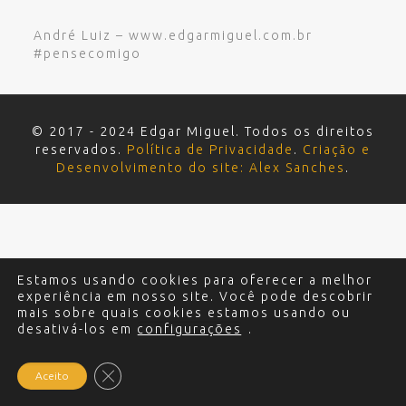
André Luiz – www.edgarmiguel.com.br
#pensecomigo
© 2017 - 2024 Edgar Miguel. Todos os direitos
reservados.
Política de Privacidade
.
Criação e
Desenvolvimento do site: Alex Sanches
.
Estamos usando cookies para oferecer a melhor
experiência em nosso site. Você pode descobrir
mais sobre quais cookies estamos usando ou
desativá-los em
configurações
.
Close GDPR Cookie Banner
Aceito