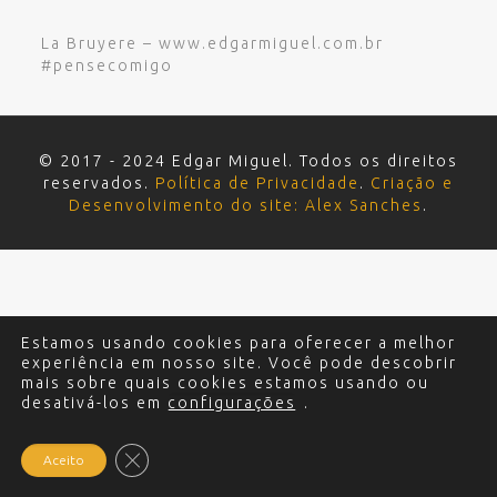
La Bruyere – www.edgarmiguel.com.br
#pensecomigo
© 2017 - 2024 Edgar Miguel. Todos os direitos
reservados.
Política de Privacidade
.
Criação e
Desenvolvimento do site: Alex Sanches
.
Estamos usando cookies para oferecer a melhor
experiência em nosso site. Você pode descobrir
mais sobre quais cookies estamos usando ou
desativá-los em
configurações
.
Close GDPR Cookie Banner
Aceito