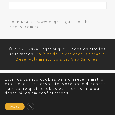
John Keats – www.edgarmiguel.com.br
#pensecomigo
© 2017 - 2024 Edgar Miguel. Todos os direitos
reservados.
Política de Privacidade
.
Criação e
Desenvolvimento do site: Alex Sanches
.
Estamos usando cookies para oferecer a melhor
experiência em nosso site. Você pode descobrir
mais sobre quais cookies estamos usando ou
desativá-los em
configurações
.
Close GDPR Cookie Banner
Aceito