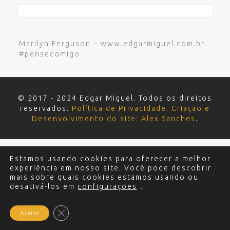
Marilyn Ferguson – www.edgarmiguel.com.br
#pensecomigo
© 2017 - 2024 Edgar Miguel. Todos os direitos
reservados.
Política de Privacidade
.
Criação e
Desenvolvimento do site: Alex Sanches
.
Estamos usando cookies para oferecer a melhor
experiência em nosso site. Você pode descobrir
mais sobre quais cookies estamos usando ou
desativá-los em
configurações
.
Close GDPR Cookie Banner
Aceito