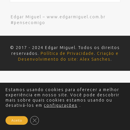
Edgar Miguel – www.edgarmiguel.com.br
#pensecomigo
© 2017 - 2024 Edgar Miguel. Todos os direitos
reservados.
Política de Privacidade
.
Criação e
Desenvolvimento do site: Alex Sanches
.
Estamos usando cookies para oferecer a melhor
experiência em nosso site. Você pode descobrir
mais sobre quais cookies estamos usando ou
desativá-los em
configurações
.
Close GDPR Cookie Banner
Aceito