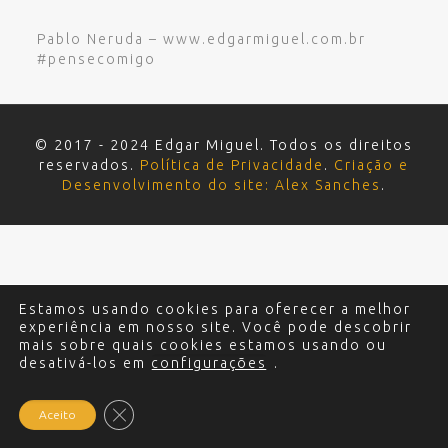
Pablo Neruda – www.edgarmiguel.com.br
#pensecomigo
© 2017 - 2024 Edgar Miguel. Todos os direitos
reservados.
Política de Privacidade
.
Criação e
Desenvolvimento do site: Alex Sanches
.
Estamos usando cookies para oferecer a melhor
experiência em nosso site. Você pode descobrir
mais sobre quais cookies estamos usando ou
desativá-los em
configurações
.
Close GDPR Cookie Banner
Aceito