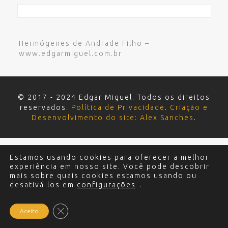
Hermógenes de Andrade Filho –
www.edgarmiguel.com.br
© 2017 - 2024 Edgar Miguel. Todos os direitos
reservados.
Política de Privacidade
.
Criação e
Desenvolvimento do site: Alex Sanches
.
Estamos usando cookies para oferecer a melhor
experiência em nosso site. Você pode descobrir
mais sobre quais cookies estamos usando ou
desativá-los em
configurações
.
Close GDPR Cookie Banner
Aceito