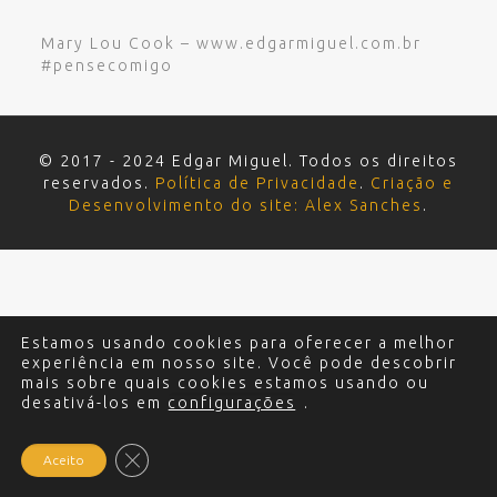
Mary Lou Cook – www.edgarmiguel.com.br
#pensecomigo
© 2017 - 2024 Edgar Miguel. Todos os direitos
reservados.
Política de Privacidade
.
Criação e
Desenvolvimento do site: Alex Sanches
.
Estamos usando cookies para oferecer a melhor
experiência em nosso site. Você pode descobrir
mais sobre quais cookies estamos usando ou
desativá-los em
configurações
.
Close GDPR Cookie Banner
Aceito