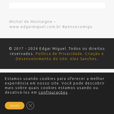
Michel de Montaigne –
www.edgarmiguel.com.br #pensecomigo
© 2017 - 2024 Edgar Miguel. Todos os direitos
reservados.
Política de Privacidade
.
Criação e
Desenvolvimento do site: Alex Sanches
.
Estamos usando cookies para oferecer a melhor
experiência em nosso site. Você pode descobrir
mais sobre quais cookies estamos usando ou
desativá-los em
configurações
.
Close GDPR Cookie Banner
Aceito