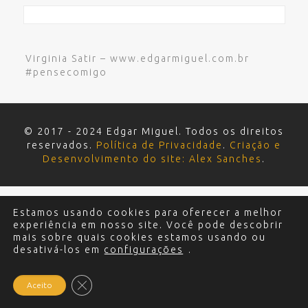
Virginia Satir – www.edgarmiguel.com.br
#pensecomigo
© 2017 - 2024 Edgar Miguel. Todos os direitos
reservados.
Política de Privacidade
.
Criação e
Desenvolvimento do site: Alex Sanches
.
Estamos usando cookies para oferecer a melhor
experiência em nosso site. Você pode descobrir
mais sobre quais cookies estamos usando ou
desativá-los em
configurações
.
Close GDPR Cookie Banner
Aceito