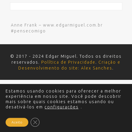
Anne Frank – www.edgarmiguel.com.br
#pensecomigo
© 2017 - 2024 Edgar Miguel. Todos os direitos
reservados.
Política de Privacidade
.
Criação e
Desenvolvimento do site: Alex Sanches
.
Estamos usando cookies para oferecer a melhor
experiência em nosso site. Você pode descobrir
mais sobre quais cookies estamos usando ou
desativá-los em
configurações
.
Close GDPR Cookie Banner
Aceito