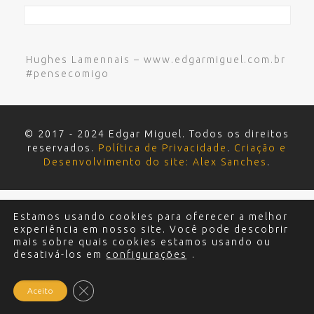
Hughes Lamennais – www.edgarmiguel.com.br
#pensecomigo
© 2017 - 2024 Edgar Miguel. Todos os direitos
reservados.
Política de Privacidade
.
Criação e
Desenvolvimento do site: Alex Sanches
.
Estamos usando cookies para oferecer a melhor
experiência em nosso site. Você pode descobrir
mais sobre quais cookies estamos usando ou
desativá-los em
configurações
.
Close GDPR Cookie Banner
Aceito