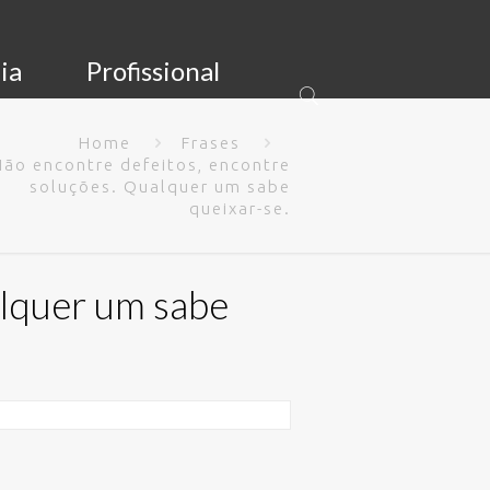
ia
Profissional
Home
Frases
Não encontre defeitos, encontre
soluções. Qualquer um sabe
queixar-se.
alquer um sabe