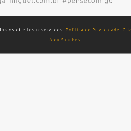
garmiguel.com.br #pensecomigo
dos os direitos reservados.
Política de Privacidade
.
Cri
Alex Sanches
.