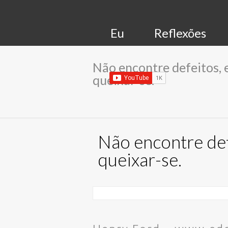
Eu
Reflexões
Não encontre defeitos, 
queixar-se.
Não encontre def
queixar-se.