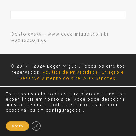
Dostoievsky – www.edgarmiguel.com.br
#pensecomigo
© 2017 - 2024 Edgar Miguel. Todos os direitos
reservados.
Política de Privacidade
.
Criação e
Desenvolvimento do site: Alex Sanches
.
Estamos usando cookies para oferecer a melhor
experiência em nosso site. Você pode descobrir
mais sobre quais cookies estamos usando ou
desativá-los em
configurações
.
Close GDPR Cookie Banner
Aceito