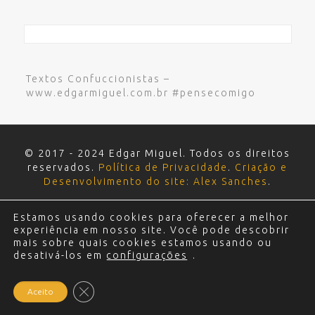
Textos Confuccionistas –
www.edgarmiguel.com.br #pensecomigo
© 2017 - 2024 Edgar Miguel. Todos os direitos
reservados.
Política de Privacidade
.
Criação e
Desenvolvimento do site: Alex Sanches
.
Estamos usando cookies para oferecer a melhor
experiência em nosso site. Você pode descobrir
mais sobre quais cookies estamos usando ou
desativá-los em
configurações
.
Close GDPR Cookie Banner
Aceito