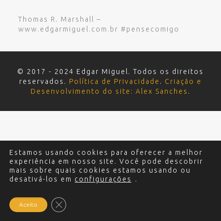
Thomas R. Marshall –
www.edgarmiguel.com.br #pensecomigo
© 2017 - 2024 Edgar Miguel. Todos os direitos
reservados.
Política de Privacidade
.
Criação e
Desenvolvimento do site: Alex Sanches
.
Estamos usando cookies para oferecer a melhor
experiência em nosso site. Você pode descobrir
mais sobre quais cookies estamos usando ou
desativá-los em
configurações
.
Close GDPR Cookie Banner
Aceito